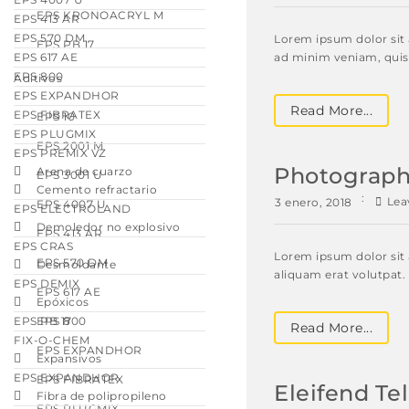
EPS KRONOACRYL M
EPS 413 AR
EPS 570 DM
Lorem ipsum dolor sit 
EPS PB 17
EPS 617 AE
ad minim veniam, quis 
EPS 800
Aditivos
EPS EXPANDHOR
Read More...
EPS FIBRATEX
EPS 10
EPS PLUGMIX
EPS 2001 M
EPS PREMIX VZ
Photographe
Arena de cuarzo
EPS 3001 U
Cemento refractario
Lea
3 enero, 2018
EPS 4007 U
EPS ELECTROLAND
Demoledor no explosivo
EPS 413 AR
EPS CRAS
Lorem ipsum dolor sit
EPS 570 DM
Desmoldante
aliquam erat volutpat. 
EPS DEMIX
EPS 617 AE
Epóxicos
EPS PB 17
EPS 800
Read More...
FIX-O-CHEM
EPS EXPANDHOR
Expansivos
EPS EXPANDHOR
EPS FIBRATEX
Eleifend Tel
Fibra de polipropileno
EPS PLUGMIX