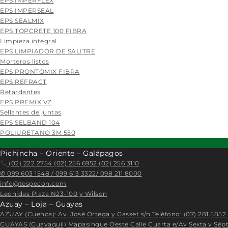
EPS IMPERFLEX
EPS IMPERSEAL
EPS SEALMIX
EPS TOPCRETE 100 FIBRA
Limpieza integral
EPS LIMPIADOR DE SALITRE
Morteros listos
EPS PRONTOMIX FIBRA
EPS REFRACT
Retardantes
EPS PREMIX VZ
Sellantes de juntas
EPS SELBAND 104
POLIURETANO 3M 550
Pichincha – Oriente – Galápagos
(02) 222 2754 (02) 256 6952 (02) 256 3110
✆
099 603 1548 / 099 613 3322/ 098 211 8000
info@tespecon.com
Leonidas Plaza N23-100 y Wilson
Azuay – Loja – Guayas
AZUAY (Cuenca): Av. José Ortega y Gasset s/n Teléfono: (07) 281 5852 
GUAYAS (Guayaquil) Mapasingue Oeste Calle Cuarta e/Av Sexta y Sépt