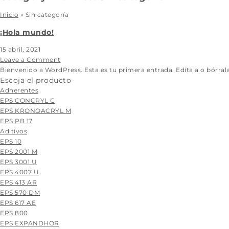
Inicio
»
Sin categoría
¡Hola mundo!
15 abril, 2021
Leave a Comment
Bienvenido a WordPress. Esta es tu primera entrada. Edítala o bórrala
Escoja el producto
Adherentes
EPS CONCRYL C
EPS KRONOACRYL M
EPS PB 17
Aditivos
EPS 10
EPS 2001 M
EPS 3001 U
EPS 4007 U
EPS 413 AR
EPS 570 DM
EPS 617 AE
EPS 800
EPS EXPANDHOR