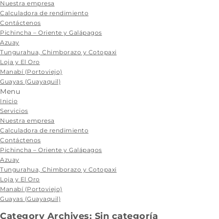
content
Nuestra empresa
Calculadora de rendimiento
Contáctenos
Pichincha – Oriente y Galápagos
Azuay
Tungurahua, Chimborazo y Cotopaxi
Loja y El Oro
Manabí (Portoviejo)
Guayas (Guayaquil)
Menu
Inicio
Servicios
Nuestra empresa
Calculadora de rendimiento
Contáctenos
Pichincha – Oriente y Galápagos
Azuay
Tungurahua, Chimborazo y Cotopaxi
Loja y El Oro
Manabí (Portoviejo)
Guayas (Guayaquil)
Category Archives: Sin categoría