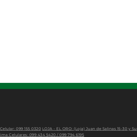
Celular: 099 155 0320
LOJA - EL ORO: (Loja) Juan de Salinas 15-30 y Su
ima Celulares: 099 434 5420 / 099 794 6195