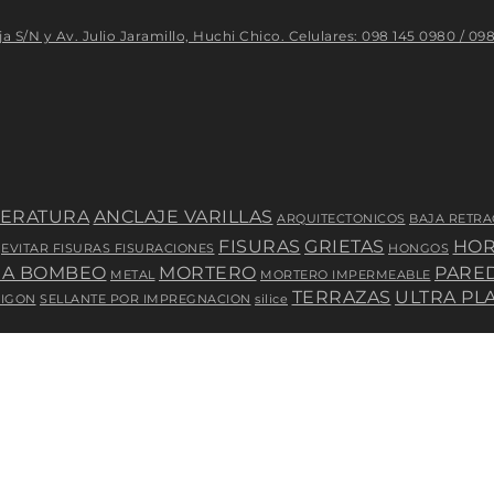
 Av. Julio Jaramillo, Huchi Chico. Celulares: 098 145 0980 / 098
PERATURA
ANCLAJE VARILLAS
ARQUITECTONICOS
BAJA RETRA
FISURAS
GRIETAS
HOR
EVITAR FISURAS FISURACIONES
HONGOS
RA BOMBEO
MORTERO
PARE
METAL
MORTERO IMPERMEABLE
TERRAZAS
ULTRA PL
MIGON
SELLANTE POR IMPREGNACION
silice