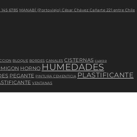
 145 6785
MANABÍ (Portoviejo) César Chávez Cañarte 221 entre Chile
CISTERNAS
CCION
BLOQUE
BORDES
CANALES
cuarzo
HUMEDADES
MIGON
HORNO
PLASTIFICANTE
DES
PEGANTE
PINTURA CEMENTICIA
ASTIFICANTE
VENTANAS