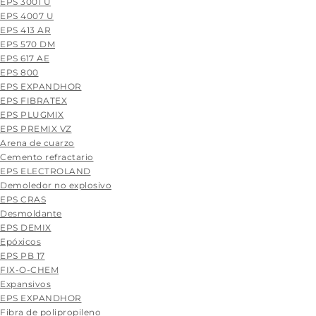
EPS 3001 U
EPS 4007 U
EPS 413 AR
EPS 570 DM
EPS 617 AE
EPS 800
EPS EXPANDHOR
EPS FIBRATEX
EPS PLUGMIX
EPS PREMIX VZ
Arena de cuarzo
Cemento refractario
EPS ELECTROLAND
Demoledor no explosivo
EPS CRAS
Desmoldante
EPS DEMIX
Epóxicos
EPS PB 17
FIX-O-CHEM
Expansivos
EPS EXPANDHOR
Fibra de polipropileno