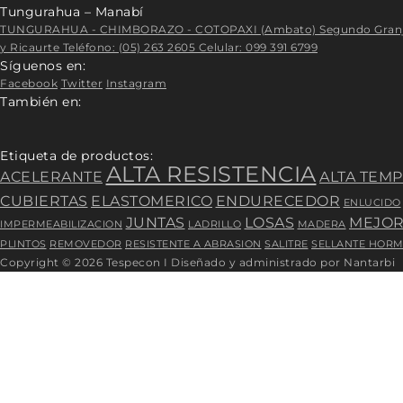
Tungurahua – Manabí
TUNGURAHUA - CHIMBORAZO - COTOPAXI (Ambato) Segundo Granja S/N y
y Ricaurte Teléfono: (05) 263 2605 Celular: 099 391 6799
Síguenos en:
Facebook
Twitter
Instagram
También en:
Etiqueta de productos:
ALTA RESISTENCIA
ACELERANTE
ALTA TEM
CUBIERTAS
ELASTOMERICO
ENDURECEDOR
ENLUCIDO
JUNTAS
LOSAS
MEJO
IMPERMEABILIZACION
LADRILLO
MADERA
PLINTOS
REMOVEDOR
RESISTENTE A ABRASION
SALITRE
SELLANTE HOR
Copyright © 2026 Tespecon I Diseñado y administrado por Nantarbi