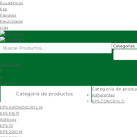
Ecuaditivos
Eps
Fibratex
Electroland
cras
User Login
0
0
Carrito
Categoría de produ
Categoría de productos
Adherentes
EPS CONCRYL C
EPS KRONOACRYL M
EPS PB 17
Aditivos
EPS 10
EPS 2001 M