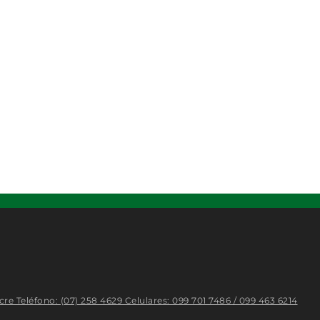
cre Teléfono: (07) 258 4629 Celulares: 099 701 7486 / 099 463 6214