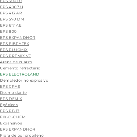
EPS 3001 U
EPS 4007 U
EPS 413 AR
EPS 570 DM
EPS 617 AE
EPS 800
EPS EXPANDHOR
EPS FIBRATEX
EPS PLUGMIX
EPS PREMIX VZ
Arena de cuarzo
Cemento refractario
EPS ELECTROLAND
Demoledor no explosivo
EPS CRAS
Desmoldante
EPS DEMIX
Epóxicos
EPS PB 17
FIX-O-CHEM
Expansivos
EPS EXPANDHOR
Fibra de polipropileno