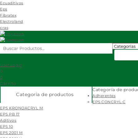
Ecuaditivos
Eps
Fibratex
Electroland
cras
User Login
0
0
Carrito
Categoría de produ
Categoría de productos
Adherentes
EPS CONCRYL C
EPS KRONOACRYL M
EPS PB 17
Aditivos
EPS 10
EPS 2001 M