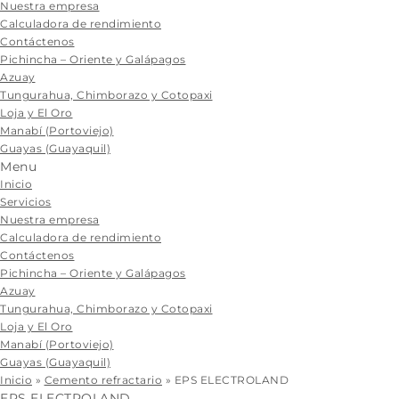
content
Nuestra empresa
Calculadora de rendimiento
Contáctenos
Pichincha – Oriente y Galápagos
Azuay
Tungurahua, Chimborazo y Cotopaxi
Loja y El Oro
Manabí (Portoviejo)
Guayas (Guayaquil)
Menu
Inicio
Servicios
Nuestra empresa
Calculadora de rendimiento
Contáctenos
Pichincha – Oriente y Galápagos
Azuay
Tungurahua, Chimborazo y Cotopaxi
Loja y El Oro
Manabí (Portoviejo)
Guayas (Guayaquil)
Inicio
»
Cemento refractario
»
EPS ELECTROLAND
EPS ELECTROLAND