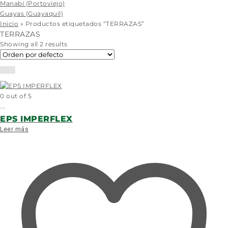
Manabí (Portoviejo)
Guayas (Guayaquil)
Inicio
»
Productos etiquetados “TERRAZAS”
TERRAZAS
Showing all 2 results
0
out of 5
...
EPS IMPERFLEX
Leer más