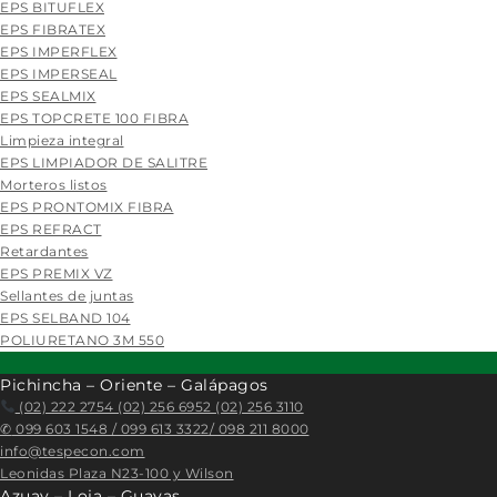
EPS BITUFLEX
EPS FIBRATEX
EPS IMPERFLEX
EPS IMPERSEAL
EPS SEALMIX
EPS TOPCRETE 100 FIBRA
Limpieza integral
EPS LIMPIADOR DE SALITRE
Morteros listos
EPS PRONTOMIX FIBRA
EPS REFRACT
Retardantes
EPS PREMIX VZ
Sellantes de juntas
EPS SELBAND 104
POLIURETANO 3M 550
Pichincha – Oriente – Galápagos
(02) 222 2754 (02) 256 6952 (02) 256 3110
✆
099 603 1548 / 099 613 3322/ 098 211 8000
info@tespecon.com
Leonidas Plaza N23-100 y Wilson
Azuay – Loja – Guayas