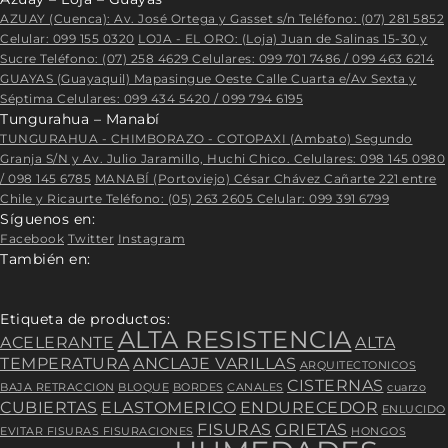
AZUAY (Cuenca): Av. José Ortega y Gasset s/n Teléfono: (07) 281 5852
Celular: 099 155 0320
LOJA - EL ORO: (Loja) Juan de Salinas 15-30 y
Sucre Teléfono: (07) 258 4629 Celulares: 099 701 7486 / 099 463 6214
GUAYAS (Guayaquil) Mapasingue Oeste Calle Cuarta e/Av Sexta y
Séptima Celulares: 099 434 5420 / 099 794 6195
Tungurahua – Manabí
TUNGURAHUA - CHIMBORAZO - COTOPAXI (Ambato) Segundo
Granja S/N y Av. Julio Jaramillo, Huchi Chico. Celulares: 098 145 0980
/ 098 145 6785
MANABÍ (Portoviejo) César Chávez Cañarte 221 entre
Chile y Ricaurte Teléfono: (05) 263 2605 Celular: 099 391 6799
Síguenos en:
Facebook
Twitter
Instagram
También en:
Etiqueta de productos:
ALTA RESISTENCIA
ACELERANTE
ALTA
TEMPERATURA
ANCLAJE VARILLAS
ARQUITECTONICOS
CISTERNAS
BAJA RETRACCION
BLOQUE
BORDES
CANALES
cuarzo
CUBIERTAS
ELASTOMERICO
ENDURECEDOR
ENLUCIDO
FISURAS
GRIETAS
EVITAR FISURAS FISURACIONES
HONGOS