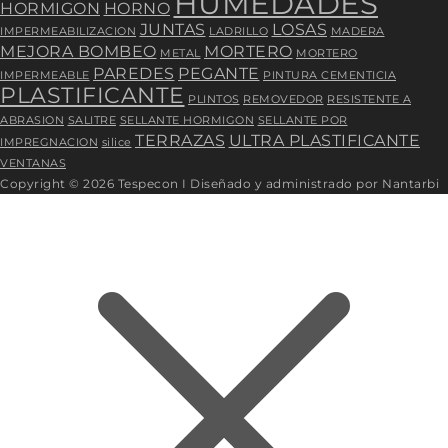
HUMEDADES
HORMIGON
HORNO
JUNTAS
LOSAS
IMPERMEABILIZACION
LADRILLO
MADERA
MEJORA BOMBEO
MORTERO
METAL
MORTERO
PAREDES
PEGANTE
IMPERMEABLE
PINTURA CEMENTICIA
PLASTIFICANTE
PLINTOS
REMOVEDOR
RESISTENTE A
ABRASION
SALITRE
SELLANTE HORMIGON
SELLANTE POR
TERRAZAS
ULTRA PLASTIFICANTE
IMPREGNACION
silice
VENTANAS
Copyright © 2026 Tespecon I Diseñado y administrado por Nantarbi