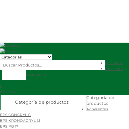
Ecuaditivos
Eps
Fibratex
Electroland
cras
Mi cuenta
Checkout
User Login
0
0
Carrito
Categoría de
Categoría de productos
productos
Adherentes
EPS CONCRYL C
EPS KRONOACRYL M
EPS PB 17