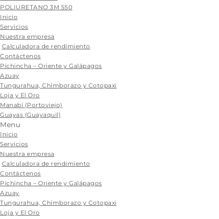
POLIURETANO 3M 550
Skip
Inicio
to
Servicios
content
Nuestra empresa
Calculadora de rendimiento
Contáctenos
Pichincha – Oriente y Galápagos
Azuay
Tungurahua, Chimborazo y Cotopaxi
Loja y El Oro
Manabí (Portoviejo)
Guayas (Guayaquil)
Menu
Inicio
Servicios
Nuestra empresa
Calculadora de rendimiento
Contáctenos
Pichincha – Oriente y Galápagos
Azuay
Tungurahua, Chimborazo y Cotopaxi
Loja y El Oro