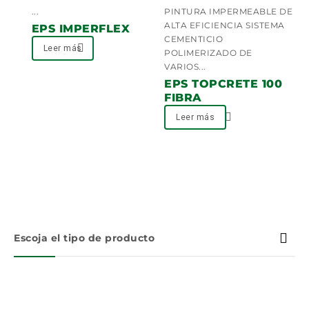
0
0
...
PINTURA IMPERMEABLE DE
out
out
ALTA EFICIENCIA SISTEMA
EPS IMPERFLEX
of
of
CEMENTICIO
5
Leer más
5
POLIMERIZADO DE
VARIOS...
EPS TOPCRETE 100
FIBRA
Leer más
Escoja el tipo de producto