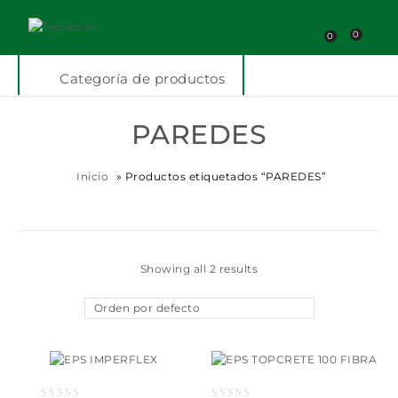
0
0
Categoría de productos
PAREDES
Inicio
»
Productos etiquetados “PAREDES”
Showing all 2 results
Orden por defecto
Añadir a la lista
Añadir a la lista
de deseos
de deseos